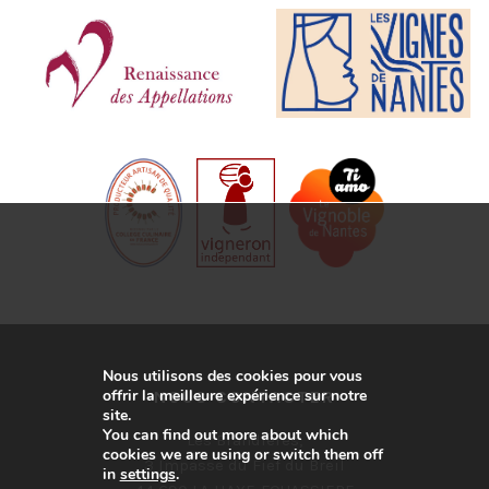
Nous utilisons des cookies pour vous
offrir la meilleure expérience sur notre
NOUS CONTACTER
site.
You can find out more about which
Les Brandières,
cookies we are using or switch them off
3 Impasse du Fief du Breil
in
settings
.